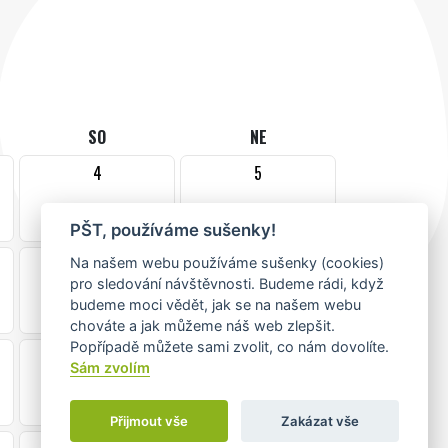
SO
NE
4
5
PŠT, používáme sušenky!
11
12
Na našem webu používáme sušenky (cookies)
pro sledování návštěvnosti. Budeme rádi, když
budeme moci vědět, jak se na našem webu
chováte a jak můžeme náš web zlepšit.
Popřípadě můžete sami zvolit, co nám dovolíte.
18
19
Sám zvolím
Přijmout vše
Zakázat vše