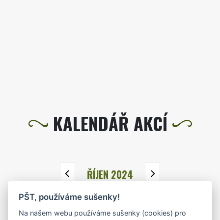
KALENDÁŘ AKCÍ
ŘÍJEN 2024
PŠT, používáme sušenky!
PO
ÚT
ST
ČT
PÁ
SO
NE
Na našem webu používáme sušenky (cookies) pro
30
1
2
3
4
5
6