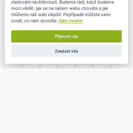
sledování návštěvnosti. Budeme rádi, když budeme
moci vědět, jak se na našem webu chováte a jak
můžeme náš web zlepšit. Popřípadě můžete sami
zvolit, co nám dovolíte.
Sám zvolím
7
8
9
10
11
12
13
Přijmout vše
Zakázat vše
14
15
16
17
18
19
20
21
22
23
24
25
26
27
•
•
1
2
3
28
29
30
31