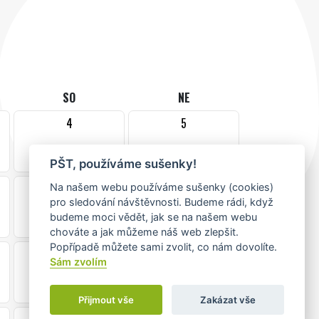
SO
NE
4
5
PŠT, používáme sušenky!
11
12
Na našem webu používáme sušenky (cookies)
pro sledování návštěvnosti. Budeme rádi, když
budeme moci vědět, jak se na našem webu
chováte a jak můžeme náš web zlepšit.
Popřípadě můžete sami zvolit, co nám dovolíte.
18
19
Sám zvolím
Přijmout vše
Zakázat vše