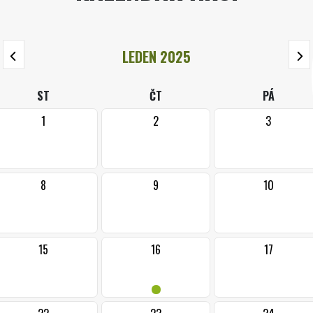
LEDEN 2025
ST
ČT
PÁ
1
2
3
8
9
10
15
16
17
•