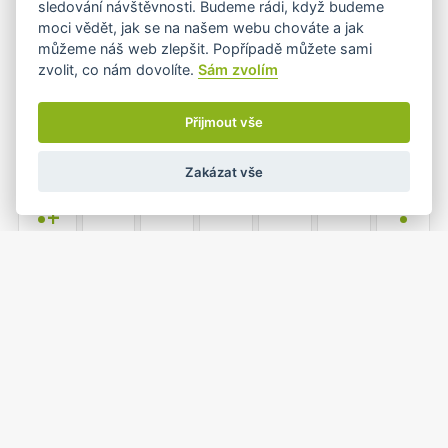
sledování návštěvnosti. Budeme rádi, když budeme
moci vědět, jak se na našem webu chováte a jak
můžeme náš web zlepšit. Popřípadě můžete sami
zvolit, co nám dovolíte.
Sám zvolím
6
7
8
9
10
11
12
•
Přijmout vše
Zakázat vše
13
14
15
16
17
18
19
•+
•
20
21
22
23
24
25
26
•
1
2
27
28
29
30
31