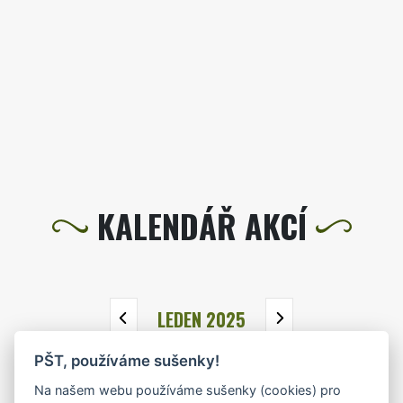
KALENDÁŘ AKCÍ
LEDEN 2025
PŠT, používáme sušenky!
PO
ÚT
ST
ČT
PÁ
SO
NE
Na našem webu používáme sušenky (cookies) pro
30
31
1
2
3
4
5