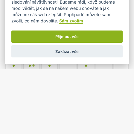
sledování návštěvnosti. Budeme rádi, když budeme
•+
moci vědět, jak se na našem webu chováte a jak
můžeme náš web zlepšit. Popřípadě můžete sami
zvolit, co nám dovolíte.
Sám zvolím
3
4
5
6
7
8
9
•
•
•
Přijmout vše
Zakázat vše
10
11
12
13
14
15
16
•
•+
•
•
17
18
19
20
21
22
23
•+
•+
•+
•+
•+
1
2
24
25
26
27
28
•
•
•
•