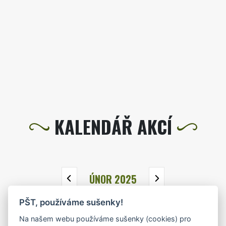
KALENDÁŘ AKCÍ
ÚNOR 2025
PŠT, používáme sušenky!
PO
ÚT
ST
ČT
PÁ
SO
NE
Na našem webu používáme sušenky (cookies) pro
27
28
29
30
31
1
2