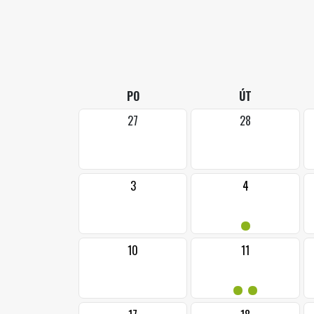
PO
ÚT
27
28
3
4
•
10
11
••