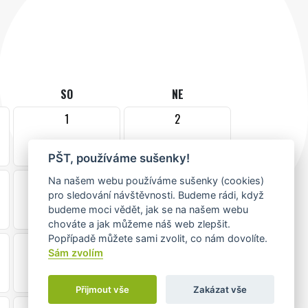
SO
NE
1
2
PŠT, používáme sušenky!
8
9
Na našem webu používáme sušenky (cookies)
pro sledování návštěvnosti. Budeme rádi, když
budeme moci vědět, jak se na našem webu
chováte a jak můžeme náš web zlepšit.
Popřípadě můžete sami zvolit, co nám dovolíte.
15
16
Sám zvolím
Přijmout vše
Zakázat vše