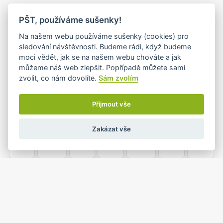
PO
ÚT
ST
ČT
PÁ
SO
NE
PŠT, používáme sušenky!
24
25
26
27
28
1
2
Na našem webu používáme sušenky (cookies) pro
•
sledování návštěvnosti. Budeme rádi, když budeme
moci vědět, jak se na našem webu chováte a jak
můžeme náš web zlepšit. Popřípadě můžete sami
3
4
5
6
7
8
9
zvolit, co nám dovolíte.
Sám zvolím
•
•
•
Přijmout vše
10
11
12
13
14
15
16
Zakázat vše
•
•+
•
•
•
•
17
18
19
20
21
22
23
•
•
•
•
24
25
26
27
28
29
30