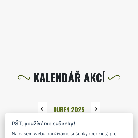
KALENDÁŘ AKCÍ
DUBEN 2025
PŠT, používáme sušenky!
PO
ÚT
ST
ČT
PÁ
SO
NE
Na našem webu používáme sušenky (cookies) pro
31
1
2
3
4
5
6