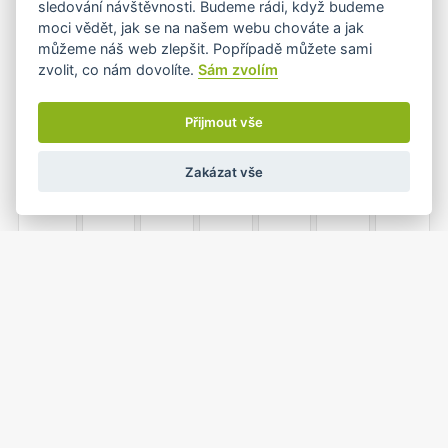
sledování návštěvnosti. Budeme rádi, když budeme
moci vědět, jak se na našem webu chováte a jak
můžeme náš web zlepšit. Popřípadě můžete sami
zvolit, co nám dovolíte.
Sám zvolím
7
8
9
10
11
12
13
•+
Přijmout vše
Zakázat vše
14
15
16
17
18
19
20
21
22
23
24
25
26
27
•
1
2
3
4
28
29
30