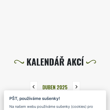
KALENDÁŘ AKCÍ
DUBEN 2025
PŠT, používáme sušenky!
PO
ÚT
ST
ČT
PÁ
SO
NE
Na našem webu používáme sušenky (cookies) pro
31
1
2
3
4
5
6