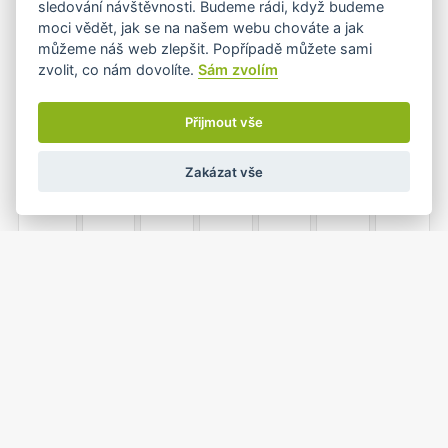
sledování návštěvnosti. Budeme rádi, když budeme
moci vědět, jak se na našem webu chováte a jak
můžeme náš web zlepšit. Popřípadě můžete sami
zvolit, co nám dovolíte.
Sám zvolím
7
8
9
10
11
12
13
•+
Přijmout vše
Zakázat vše
14
15
16
17
18
19
20
21
22
23
24
25
26
27
•
1
2
3
4
28
29
30