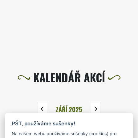
KALENDÁŘ AKCÍ
ZÁŘÍ 2025
PŠT, používáme sušenky!
PO
ÚT
ST
ČT
PÁ
SO
NE
Na našem webu používáme sušenky (cookies) pro
1
2
3
4
5
6
7