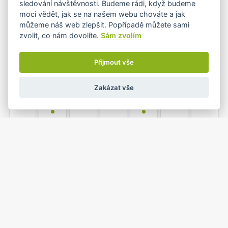
sledování návštěvnosti. Budeme rádi, když budeme
•
•
moci vědět, jak se na našem webu chováte a jak
můžeme náš web zlepšit. Popřípadě můžete sami
zvolit, co nám dovolíte.
Sám zvolím
8
9
10
11
12
13
14
•
•
Přijmout vše
Zakázat vše
15
16
17
18
19
20
21
•
•
22
23
24
25
26
27
28
•
•
1
2
3
4
5
29
30
•