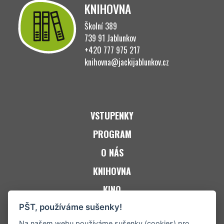
KNIHOVNA
Školní 389
739 91 Jablunkov
+420 777 975 217
knihovna@jackijablunkov.cz
VSTUPENKY
PROGRAM
O NÁS
KNIHOVNA
KINO
ZPRAVODAJ JACKi
PŠT, používáme sušenky!
Na našem webu používáme sušenky (cookies) pro