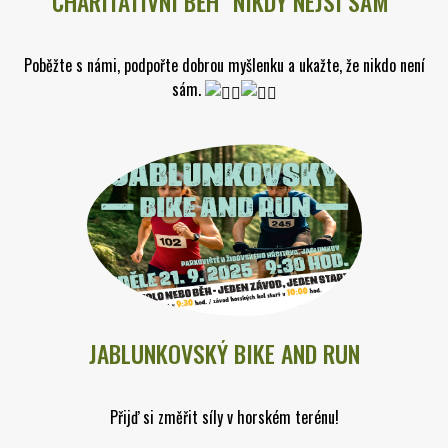
CHARITATIVNÍ BĚH "NIKDY NEJSI SÁM"
Poběžte s námi, podpořte dobrou myšlenku a ukažte, že nikdo není
sám.
JABLUNKOVSKÝ BIKE AND RUN
Přijď si změřit síly v horském terénu!