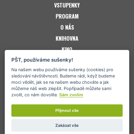
VSTUPENKY
PROGRAM
O NÁS
KNIHOVNA
KINO
ZPRAVODAJ JACKi
PŠT, používáme sušenky!
Na našem webu používáme sušenky (cookies) pro
KONTAKT
sledování návštěvnosti. Budeme rádi, když budeme
moci vědět, jak se na našem webu chováte a jak
můžeme náš web zlepšit. Popřípadě můžete sami
zvolit, co nám dovolíte.
Sám zvolím
Přijmout vše
Zakázat vše
Copyright © 2024 Jablunkovské informační centrum © Tvorba
eABM