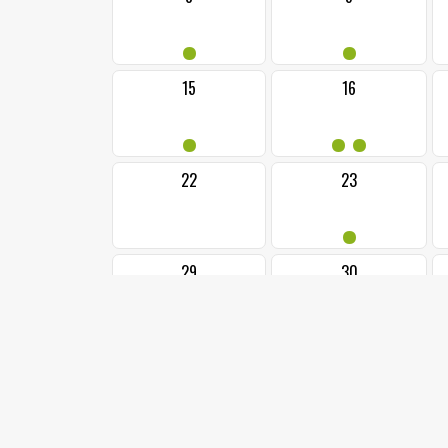
•
•
15
16
•
••
22
23
•
29
30
•