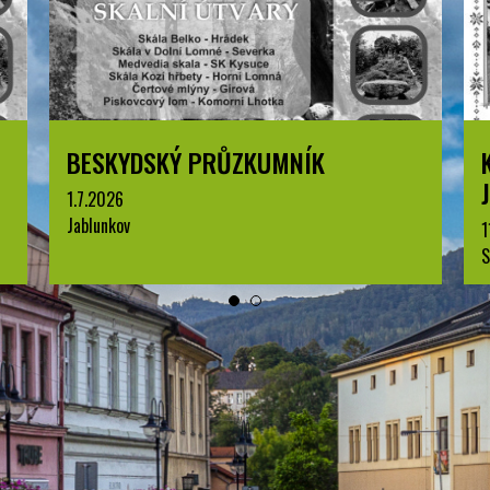
KOMENTOVANÁ PROHLÍDKA
JABLUNKOVA
1
J
11.8.2026
Sraz v IC, Dukelská 144, Jablunkov