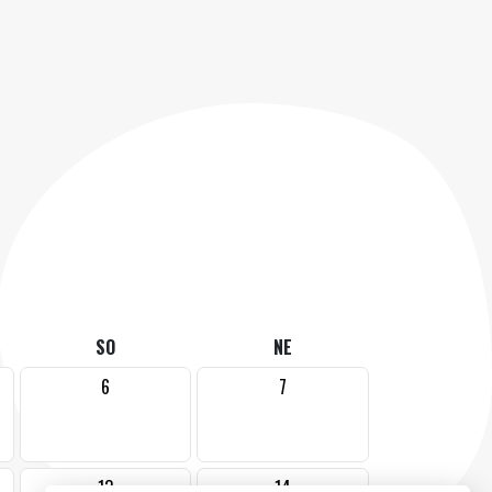
SO
NE
6
7
13
14