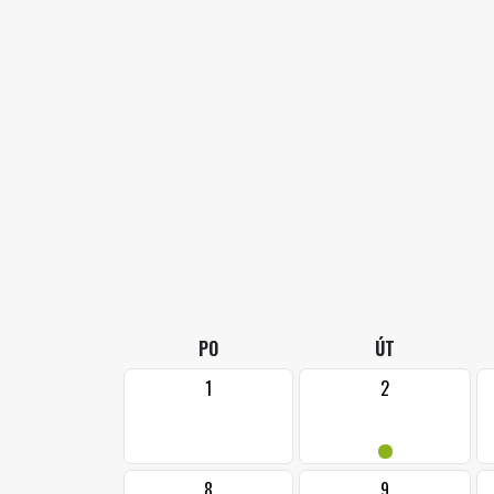
PO
ÚT
1
2
•
8
9