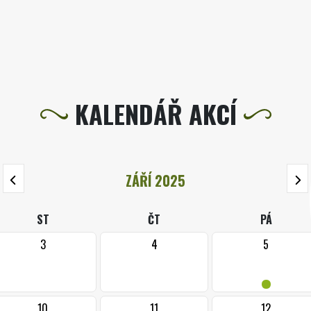
KALENDÁŘ AKCÍ
ZÁŘÍ 2025
ST
ČT
PÁ
3
4
5
•
10
11
12