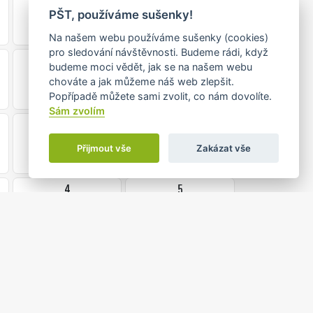
•
PŠT, používáme sušenky!
Na našem webu používáme sušenky (cookies)
pro sledování návštěvnosti. Budeme rádi, když
20
21
budeme moci vědět, jak se na našem webu
••
chováte a jak můžeme náš web zlepšit.
Popřípadě můžete sami zvolit, co nám dovolíte.
Sám zvolím
27
28
Přijmout vše
Zakázat vše
4
5