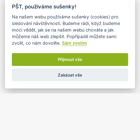
PŠT, používáme sušenky!
15
16
17
18
19
20
21
•
•
Na našem webu používáme sušenky (cookies) pro
sledování návštěvnosti. Budeme rádi, když budeme
moci vědět, jak se na našem webu chováte a jak
můžeme náš web zlepšit. Popřípadě můžete sami
22
23
24
25
26
27
28
zvolit, co nám dovolíte.
Sám zvolím
•
•+
•+
•
Přijmout vše
1
2
3
4
5
29
30
•
Zakázat vše