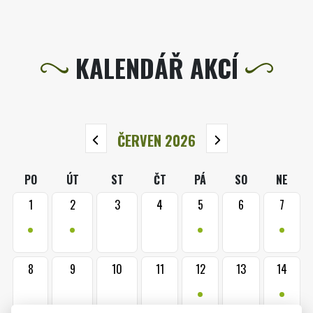
KALENDÁŘ AKCÍ
ČERVEN 2026
PO
ÚT
ST
ČT
PÁ
SO
NE
1
2
3
4
5
6
7
•
•
•
•
8
9
10
11
12
13
14
•
•