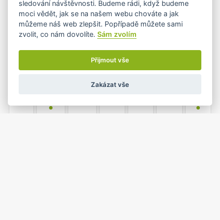
sledování návštěvnosti. Budeme rádi, když budeme
•
•
•
•
moci vědět, jak se na našem webu chováte a jak
můžeme náš web zlepšit. Popřípadě můžete sami
zvolit, co nám dovolíte.
Sám zvolím
8
9
10
11
12
13
14
•
•
Přijmout vše
Zakázat vše
15
16
17
18
19
20
21
•
•
22
23
24
25
26
27
28
•
•+
•+
•
1
2
3
4
5
29
30
•