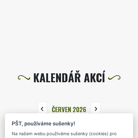
KALENDÁŘ AKCÍ
ČERVEN 2026
PŠT, používáme sušenky!
PO
ÚT
ST
ČT
PÁ
SO
NE
Na našem webu používáme sušenky (cookies) pro
1
2
3
4
5
6
7