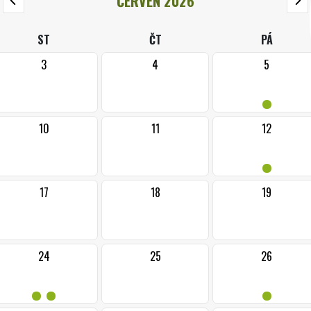
ČERVEN 2026
ST
ČT
PÁ
3
4
5
•
10
11
12
•
17
18
19
24
25
26
••
•