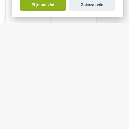
4
5
Přijmout vše
Zakázat vše
0 do 11:30
É DVORKY
ablunkov