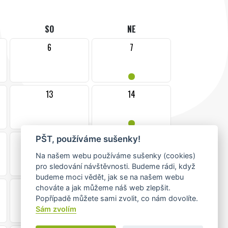
SO
NE
6
7
•
13
14
•
PŠT, používáme sušenky!
20
21
•
Na našem webu používáme sušenky (cookies)
pro sledování návštěvnosti. Budeme rádi, když
budeme moci vědět, jak se na našem webu
27
28
chováte a jak můžeme náš web zlepšit.
Popřípadě můžete sami zvolit, co nám dovolíte.
Sám zvolím