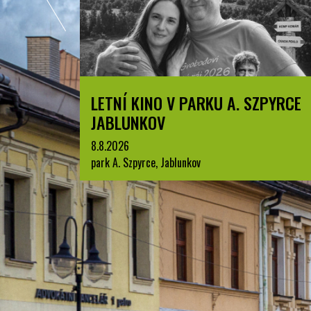
 PARKU A. SZPYRCE
BESKYDSKÝ PRŮZKU
1.7.2026
Jablunkov
unkov