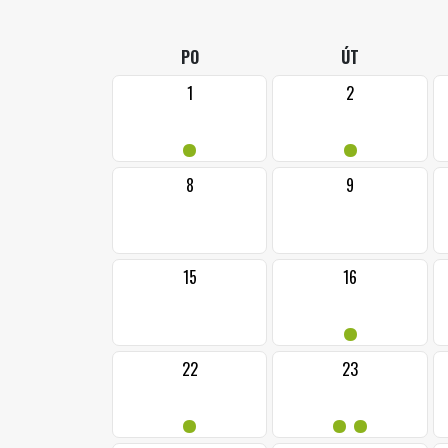
PO
ÚT
1
2
•
•
8
9
15
16
•
22
23
•
••