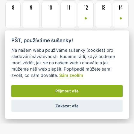
8
9
10
11
12
13
14
•
•
15
16
17
18
19
20
21
PŠT, používáme sušenky!
•
•
Na našem webu používáme sušenky (cookies) pro
sledování návštěvnosti. Budeme rádi, když budeme
22
23
24
25
26
27
28
moci vědět, jak se na našem webu chováte a jak
•
•+
•+
•
můžeme náš web zlepšit. Popřípadě můžete sami
zvolit, co nám dovolíte.
Sám zvolím
1
2
3
4
5
29
30
Přijmout vše
•
Zakázat vše