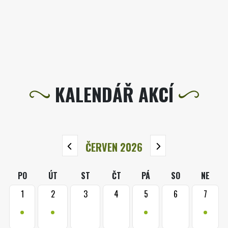
KALENDÁŘ AKCÍ
ČERVEN 2026
PO
ÚT
ST
ČT
PÁ
SO
NE
1
2
3
4
5
6
7
•
•
•
•