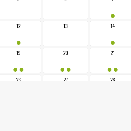
•
12
13
14
•
•
19
20
21
••
••
••
26
27
28
•
•
•