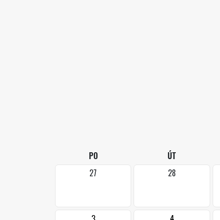
PO
ÚT
27
28
3
4