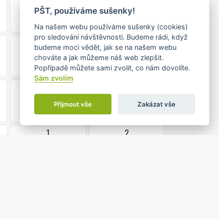
•
PŠT, používáme sušenky!
Na našem webu používáme sušenky (cookies)
pro sledování návštěvnosti. Budeme rádi, když
15
16
budeme moci vědět, jak se na našem webu
chováte a jak můžeme náš web zlepšit.
Popřípadě můžete sami zvolit, co nám dovolíte.
Sám zvolím
22
23
Přijmout vše
Zakázat vše
1
2