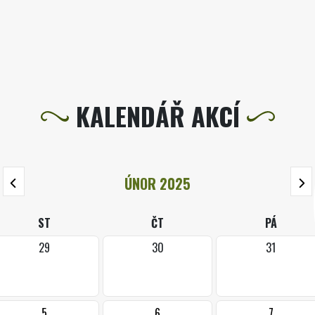
KALENDÁŘ AKCÍ
ÚNOR 2025
ST
ČT
PÁ
29
30
31
5
6
7