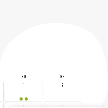
SO
NE
1
2
••
8
9