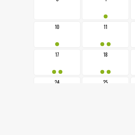
•
10
11
•
••
17
18
••
••
24
25
•