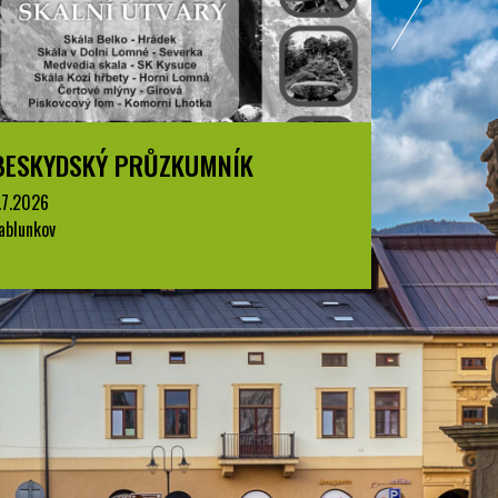
BESKYDSKÝ PRŮZKUMNÍK
BESKYD
.7.2026
1.7.2026
ablunkov
Jablunkov