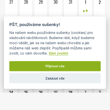
27
28
29
30
31
1
2
•+
3
4
5
6
7
8
9
PŠT, používáme sušenky!
•
•
•
Na našem webu používáme sušenky (cookies) pro
sledování návštěvnosti. Budeme rádi, když budeme
moci vědět, jak se na našem webu chováte a jak
10
11
12
13
14
15
16
můžeme náš web zlepšit. Popřípadě můžete sami
•
•+
•
•
zvolit, co nám dovolíte.
Sám zvolím
Přijmout vše
17
18
19
20
21
22
23
•+
•+
•+
•+
•+
Zakázat vše
1
2
24
25
26
27
28
•
•
•
•