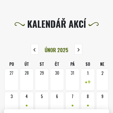
KALENDÁŘ AKCÍ
ÚNOR 2025
PO
ÚT
ST
ČT
PÁ
SO
NE
27
28
29
30
31
1
2
•+
3
4
5
6
7
8
9
•
•
•