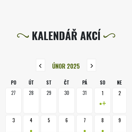
KALENDÁŘ AKCÍ
ÚNOR 2025
PO
ÚT
ST
ČT
PÁ
SO
NE
27
28
29
30
31
1
2
•+
3
4
5
6
7
8
9
•
•
•