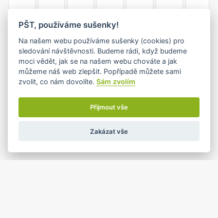
10
11
12
13
14
15
16
PŠT, používáme sušenky!
•
•+
•
•
Na našem webu používáme sušenky (cookies) pro
sledování návštěvnosti. Budeme rádi, když budeme
moci vědět, jak se na našem webu chováte a jak
17
18
19
20
21
22
23
můžeme náš web zlepšit. Popřípadě můžete sami
•+
•+
•+
•+
•+
zvolit, co nám dovolíte.
Sám zvolím
Přijmout vše
1
2
24
25
26
27
28
•
•
•
•
Zakázat vše