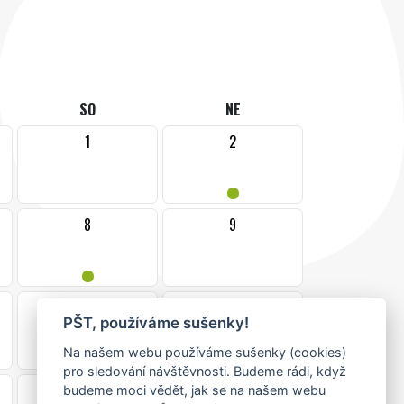
SO
NE
1
2
•
8
9
•
15
16
PŠT, používáme sušenky!
•
Na našem webu používáme sušenky (cookies)
pro sledování návštěvnosti. Budeme rádi, když
22
23
budeme moci vědět, jak se na našem webu