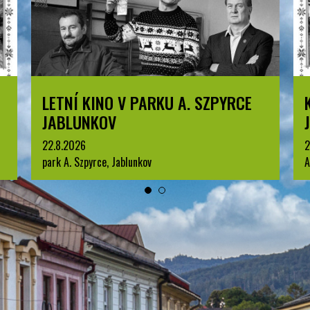
KOMENTOVANÁ PROHLÍDKA
JABLUNKOVA
25.8.2026
3
Arboretum u Sanatoria, Jablunkov
p