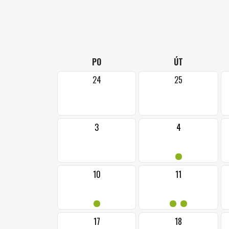
PO
ÚT
24
25
3
4
•
10
11
•
••
17
18