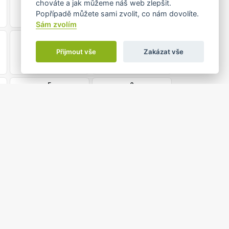
chováte a jak můžeme náš web zlepšit.
•
Popřípadě můžete sami zvolit, co nám dovolíte.
Sám zvolím
29
30
Přijmout vše
Zakázat vše
5
6
0 do 21:00
ERSENEM