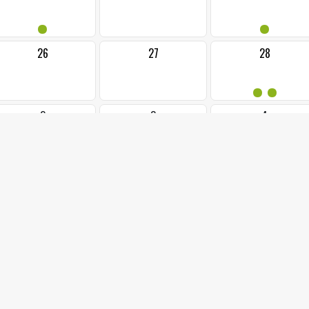
•
•
26
27
28
••
2
3
4
28.03.2025 od: 17:3
NOC S AND