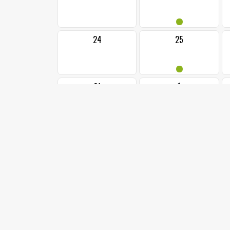
•
24
25
•
1
31