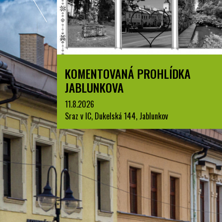
A
LETNÍ KINO V PARKU A. SZPYRCE
JABLUNKOV
22.8.2026
park A. Szpyrce, Jablunkov