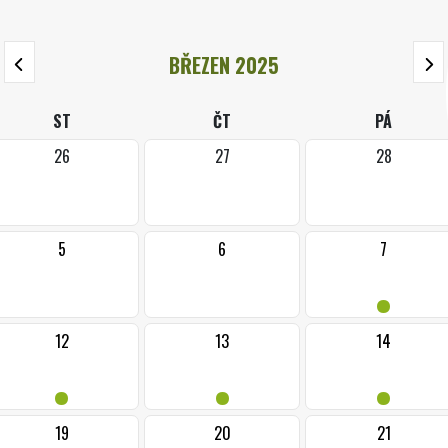
BŘEZEN 2025
ST
ČT
PÁ
26
27
28
5
6
7
•
12
13
14
•
•
•
19
20
21