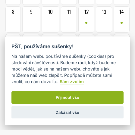
8
9
10
11
12
13
14
•
•
15
16
17
18
19
20
21
•
•
PŠT, používáme sušenky!
Na našem webu používáme sušenky (cookies) pro
sledování návštěvnosti. Budeme rádi, když budeme
22
23
24
25
26
27
28
moci vědět, jak se na našem webu chováte a jak
•
•+
•+
•
můžeme náš web zlepšit. Popřípadě můžete sami
zvolit, co nám dovolíte.
Sám zvolím
1
2
3
4
5
29
30
Přijmout vše
•
Zakázat vše