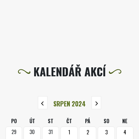
KALENDÁŘ AKCÍ
SRPEN 2024
PO
ÚT
ST
ČT
PÁ
SO
NE
29
30
31
1
2
3
4