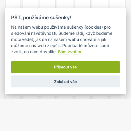
PŠT, používáme sušenky!
5
6
7
8
9
10
11
Na našem webu používáme sušenky (cookies) pro
sledování návštěvnosti. Budeme rádi, když budeme
moci vědět, jak se na našem webu chováte a jak
můžeme náš web zlepšit. Popřípadě můžete sami
12
13
14
15
16
17
18
zvolit, co nám dovolíte.
Sám zvolím
Přijmout vše
19
20
21
22
23
24
25
Zakázat vše
1
26
27
28
29
30
31