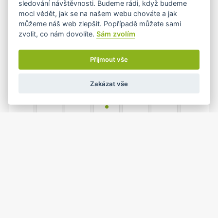
sledování návštěvnosti. Budeme rádi, když budeme
moci vědět, jak se na našem webu chováte a jak
můžeme náš web zlepšit. Popřípadě můžete sami
zvolit, co nám dovolíte.
Sám zvolím
4
5
6
7
8
9
10
•
Přijmout vše
Zakázat vše
11
12
13
14
15
16
17
•
18
19
20
21
22
23
24
•+
1
25
26
27
28
29
30
•
•