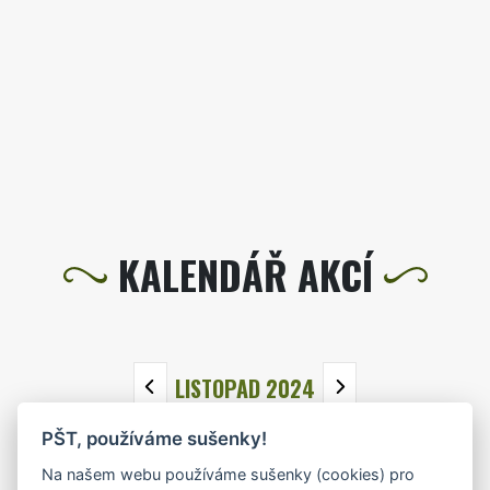
KALENDÁŘ AKCÍ
LISTOPAD 2024
PŠT, používáme sušenky!
PO
ÚT
ST
ČT
PÁ
SO
NE
Na našem webu používáme sušenky (cookies) pro
28
29
30
31
1
2
3