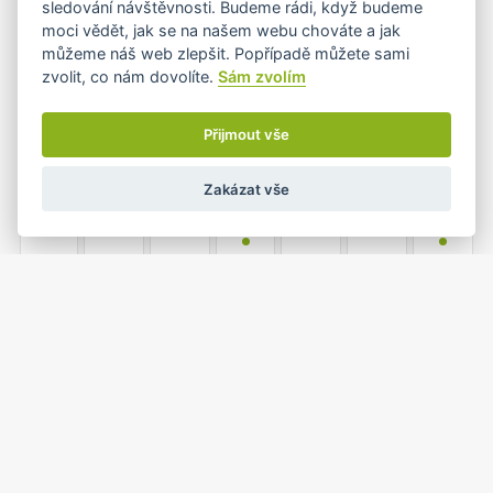
sledování návštěvnosti. Budeme rádi, když budeme
moci vědět, jak se na našem webu chováte a jak
můžeme náš web zlepšit. Popřípadě můžete sami
zvolit, co nám dovolíte.
Sám zvolím
5
6
7
8
9
10
11
•
•
•
Přijmout vše
Zakázat vše
12
13
14
15
16
17
18
•
•
19
20
21
22
23
24
25
•
•
1
26
27
28
29
30
31