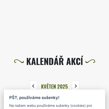
KALENDÁŘ AKCÍ
KVĚTEN 2025
PŠT, používáme sušenky!
PO
ÚT
ST
ČT
PÁ
SO
NE
Na našem webu používáme sušenky (cookies) pro
28
29
30
1
2
3
4