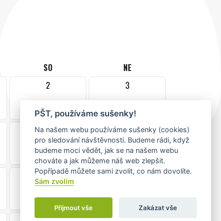
SO
NE
2
3
PŠT, používáme sušenky!
9
10
Na našem webu používáme sušenky (cookies)
pro sledování návštěvnosti. Budeme rádi, když
•
budeme moci vědět, jak se na našem webu
chováte a jak můžeme náš web zlepšit.
Popřípadě můžete sami zvolit, co nám dovolíte.
16
17
Sám zvolím
•
Přijmout vše
Zakázat vše