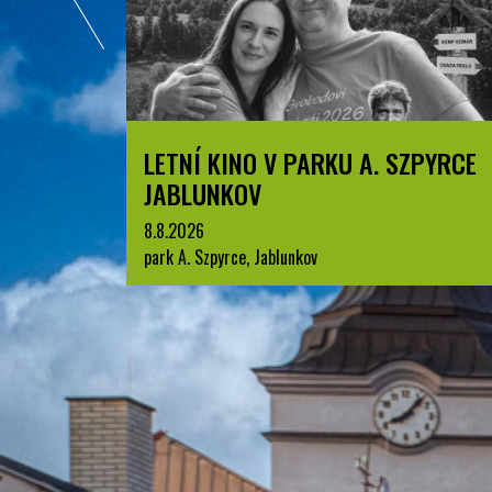
ZPYRCE
BESKYDSKÝ PRŮZKUMNÍK
1.7.2026
Jablunkov