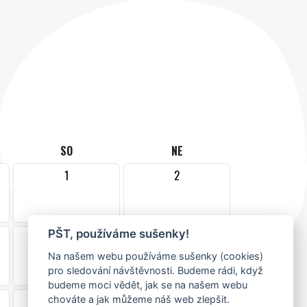
SO
NE
1
2
PŠT, používáme sušenky!
8
9
•
Na našem webu používáme sušenky (cookies)
pro sledování návštěvnosti. Budeme rádi, když
budeme moci vědět, jak se na našem webu
chováte a jak můžeme náš web zlepšit.
15
16