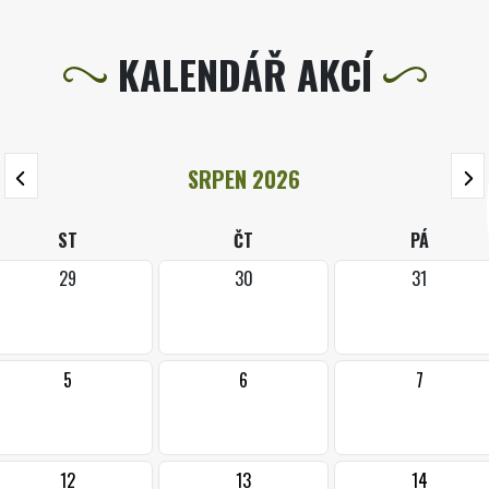
KALENDÁŘ AKCÍ
SRPEN 2026
ST
ČT
PÁ
29
30
31
5
6
7
12
13
14