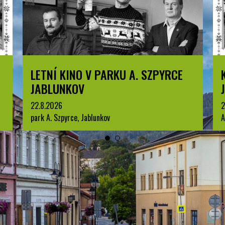
LETNÍ KINO V PARKU A. SZPYRCE
JABLUNKOV
22.8.2026
2
park A. Szpyrce, Jablunkov
A