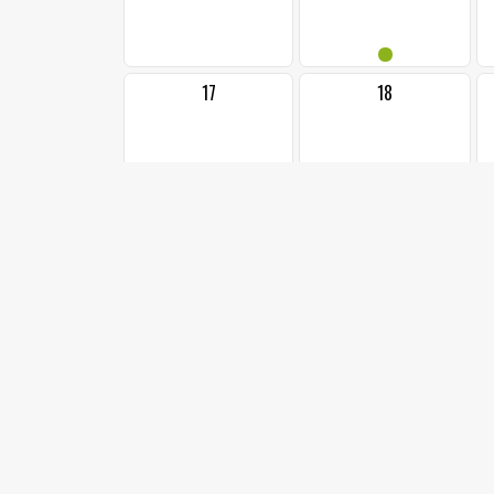
•
17
18
24
25
•
1
31
Nebyly nalezeny žádné události