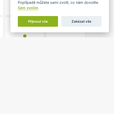
Popřípadě můžete sami zvolit, co nám dovolíte.
Sám zvolím
22
23
Přijmout vše
Zakázat vše
•
29
30
•
5
6