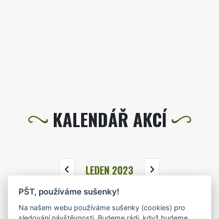
KALENDÁŘ AKCÍ
LEDEN 2023
PŠT, používáme sušenky!
PO
ÚT
ST
ČT
PÁ
SO
NE
Na našem webu používáme sušenky (cookies) pro
26
27
28
29
30
31
1
sledování návštěvnosti. Budeme rádi, když budeme