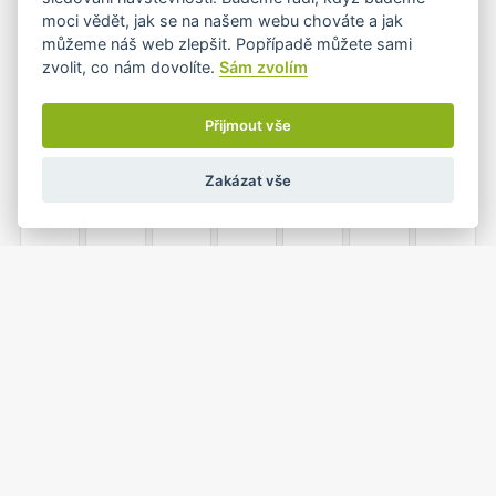
moci vědět, jak se na našem webu chováte a jak
můžeme náš web zlepšit. Popřípadě můžete sami
zvolit, co nám dovolíte.
Sám zvolím
2
3
4
5
6
7
8
Přijmout vše
Zakázat vše
9
10
11
12
13
14
15
16
17
18
19
20
21
22
23
24
25
26
27
28
29