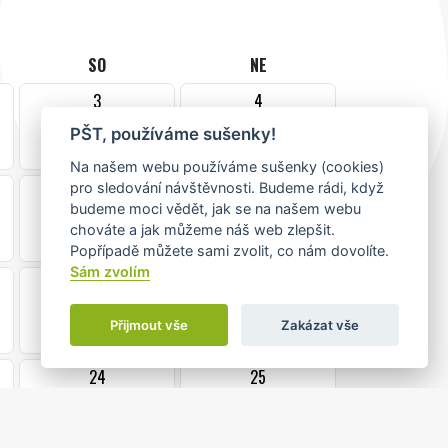
SO
NE
3
4
PŠT, používáme sušenky!
Na našem webu používáme sušenky (cookies)
pro sledování návštěvnosti. Budeme rádi, když
10
11
budeme moci vědět, jak se na našem webu
chováte a jak můžeme náš web zlepšit.
Popřípadě můžete sami zvolit, co nám dovolíte.
Sám zvolím
17
18
Přijmout vše
Zakázat vše
24
25