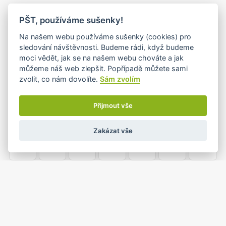
PO
ÚT
ST
ČT
PÁ
SO
NE
PŠT, používáme sušenky!
24
25
26
27
28
1
2
Na našem webu používáme sušenky (cookies) pro
•
sledování návštěvnosti. Budeme rádi, když budeme
moci vědět, jak se na našem webu chováte a jak
můžeme náš web zlepšit. Popřípadě můžete sami
3
4
5
6
7
8
9
zvolit, co nám dovolíte.
Sám zvolím
•
Přijmout vše
10
11
12
13
14
15
16
Zakázat vše
•
•
17
18
19
20
21
22
23
•
24
25
26
27
28
29
30