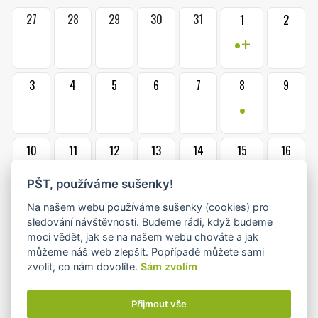
27
28
29
30
31
1
2
•+
3
4
5
6
7
8
9
•
10
11
12
13
14
15
16
•
PŠT, používáme sušenky!
Na našem webu používáme sušenky (cookies) pro
17
18
19
20
21
22
23
sledování návštěvnosti. Budeme rádi, když budeme
•
•
moci vědět, jak se na našem webu chováte a jak
můžeme náš web zlepšit. Popřípadě můžete sami
zvolit, co nám dovolíte.
Sám zvolím
1
2
24
25
26
27
28
•
•
Přijmout vše