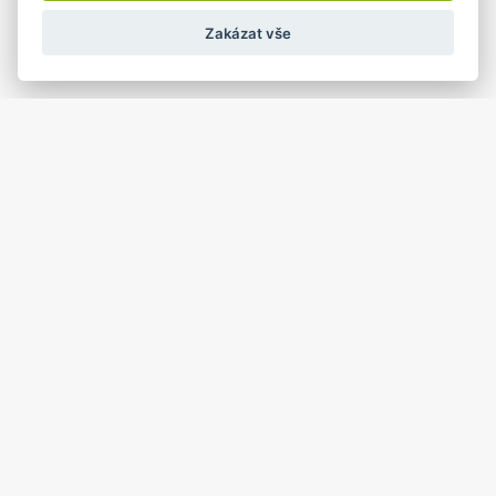
Zakázat vše
26 únor
Soutěž o nejlepší KREPLIK
26.02.2025 od: 08:00 do