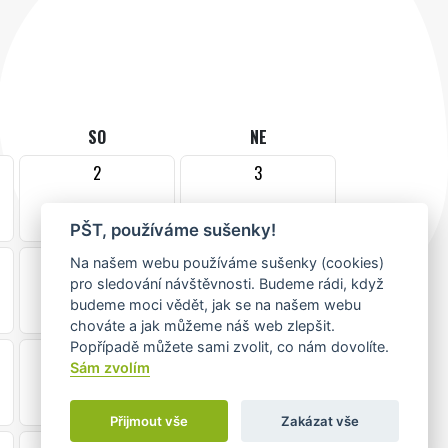
SO
NE
2
3
PŠT, používáme sušenky!
9
10
Na našem webu používáme sušenky (cookies)
pro sledování návštěvnosti. Budeme rádi, když
budeme moci vědět, jak se na našem webu
chováte a jak můžeme náš web zlepšit.
Popřípadě můžete sami zvolit, co nám dovolíte.
16
17
Sám zvolím
Přijmout vše
Zakázat vše