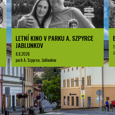
LETNÍ KINO V PARKU A. SZPYRCE
JABLUNKOV
1
J
8.8.2026
park A. Szpyrce, Jablunkov