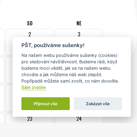
SO
NE
2
3
PŠT, používáme sušenky!
Na našem webu používáme sušenky (cookies)
9
10
pro sledování návštěvnosti. Budeme rádi, když
budeme moci vědět, jak se na našem webu
chováte a jak můžeme náš web zlepšit.
Popřípadě můžete sami zvolit, co nám dovolíte.
Sám zvolím
16
17
Přijmout vše
Zakázat vše
23
24