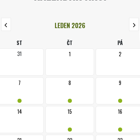
LEDEN 2026
ST
ČT
PÁ
31
1
2
7
8
9
•
•
•
14
15
16
•
•