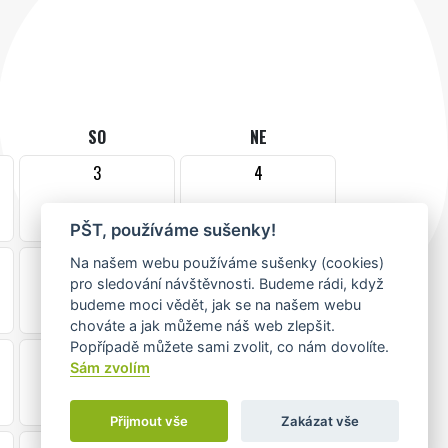
SO
NE
3
4
PŠT, používáme sušenky!
10
11
Na našem webu používáme sušenky (cookies)
pro sledování návštěvnosti. Budeme rádi, když
budeme moci vědět, jak se na našem webu
chováte a jak můžeme náš web zlepšit.
Popřípadě můžete sami zvolit, co nám dovolíte.
17
18
Sám zvolím
•
Přijmout vše
Zakázat vše