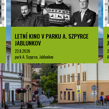
LETNÍ KINO V PARKU A. SZPYRCE
JABLUNKOV
22.8.2026
2
park A. Szpyrce, Jablunkov
A