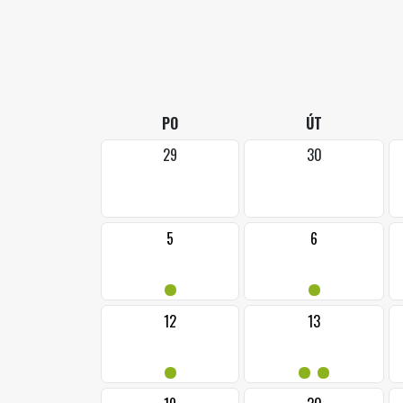
PO
ÚT
29
30
5
6
•
•
12
13
•
••