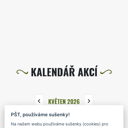
KALENDÁŘ AKCÍ
KVĚTEN 2026
PŠT, používáme sušenky!
PO
ÚT
ST
ČT
PÁ
SO
NE
Na našem webu používáme sušenky (cookies) pro
27
28
29
30
1
2
3