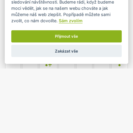
sledování návštěvnosti. Budeme rádi, když budeme
•
moci vědět, jak se na našem webu chováte a jak
můžeme náš web zlepšit. Popřípadě můžete sami
zvolit, co nám dovolíte.
Sám zvolím
4
5
6
7
8
9
10
•
•
Přijmout vše
Zakázat vše
11
12
13
14
15
16
17
•+
•
18
19
20
21
22
23
24
•
25
26
27
28
29
30
31
•