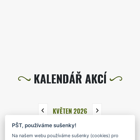
KALENDÁŘ AKCÍ
KVĚTEN 2026
PŠT, používáme sušenky!
PO
ÚT
ST
ČT
PÁ
SO
NE
Na našem webu používáme sušenky (cookies) pro
27
28
29
30
1
2
3