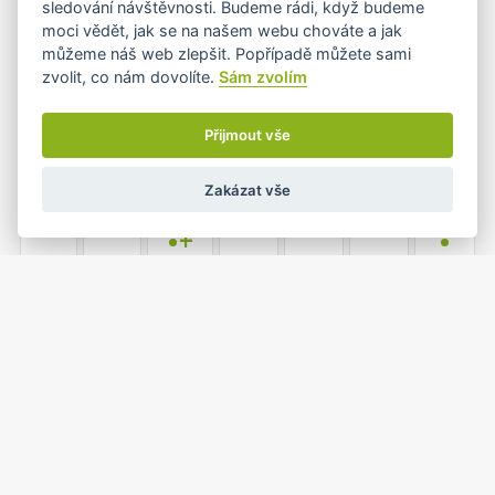
sledování návštěvnosti. Budeme rádi, když budeme
•
moci vědět, jak se na našem webu chováte a jak
můžeme náš web zlepšit. Popřípadě můžete sami
zvolit, co nám dovolíte.
Sám zvolím
4
5
6
7
8
9
10
•
•
Přijmout vše
Zakázat vše
11
12
13
14
15
16
17
•+
•
18
19
20
21
22
23
24
•
25
26
27
28
29
30
31
•