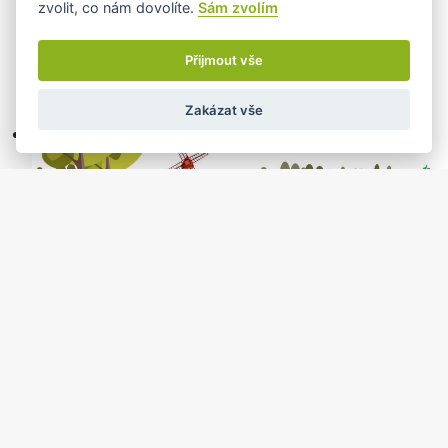
zvolit, co nám dovolíte.
Sám zvolím
Přijmout vše
Zakázat vše
Klub pro rodiče s dětmi - FARMA
18.02.2026 od: 09:00 do 11:00
Jablunkov, knihovna