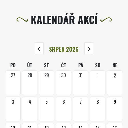
KALENDÁŘ AKCÍ
SRPEN 2026
PO
ÚT
ST
ČT
PÁ
SO
NE
27
28
29
30
31
1
2
3
4
5
6
7
8
9