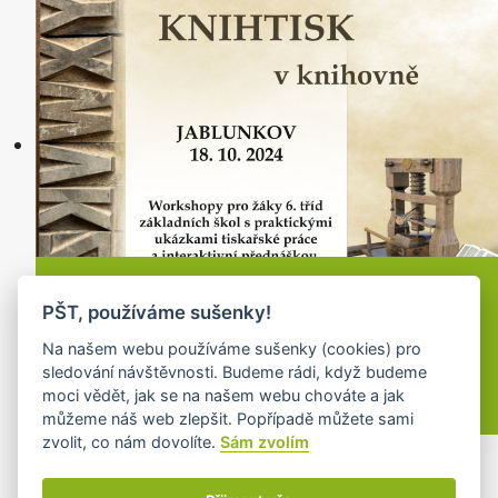
Knihtisk
PŠT, používáme sušenky!
18.10.2024 od: 08:00 do 13:00
Na našem webu používáme sušenky (cookies) pro
Knihovna v Jablunkově
sledování návštěvnosti. Budeme rádi, když budeme
moci vědět, jak se na našem webu chováte a jak
můžeme náš web zlepšit. Popřípadě můžete sami
zvolit, co nám dovolíte.
Sám zvolím