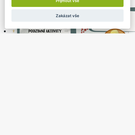
Přijmout vše
Zakázat vše
KNIHOVNA - KLUBÍK
20.11.2024 od: 10:00 do 12:00
Knihovna v Jablunkově