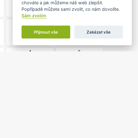
chováte a jak můžeme náš web zlepšit.
Popřípadě můžete sami zvolit, co nám dovolíte.
Sám zvolím
28
29
•
Přijmout vše
Zakázat vše
4
5
0 do 18:30
H ZE ŽIVOTA LESŮ