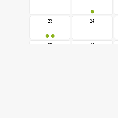
•
23
24
••
30
31
••