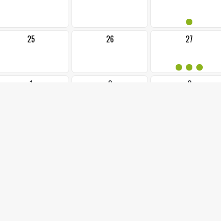
•
25
26
27
•••
1
2
3
20.12.2024 od: 17:0
KINO - BAMBI: PŘÍBĚ