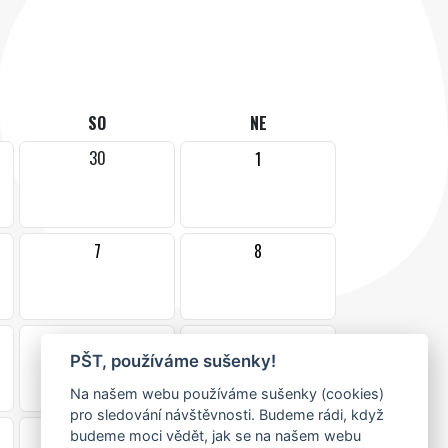
SO
NE
30
1
7
8
14
15
PŠT, používáme sušenky!
•
Na našem webu používáme sušenky (cookies)
pro sledování návštěvnosti. Budeme rádi, když
21
22
budeme moci vědět, jak se na našem webu