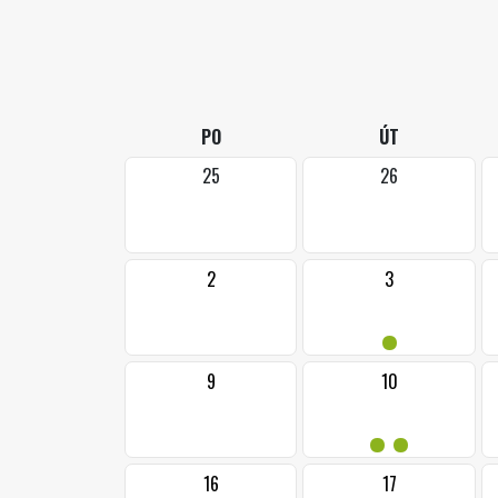
PO
ÚT
25
26
2
3
•
9
10
••
16
17