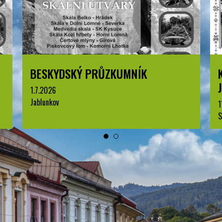
KOMENTOVANÁ PROHLÍDKA
JABLUNKOVA
11.8.2026
Sraz v IC, Dukelská 144, Jablunkov