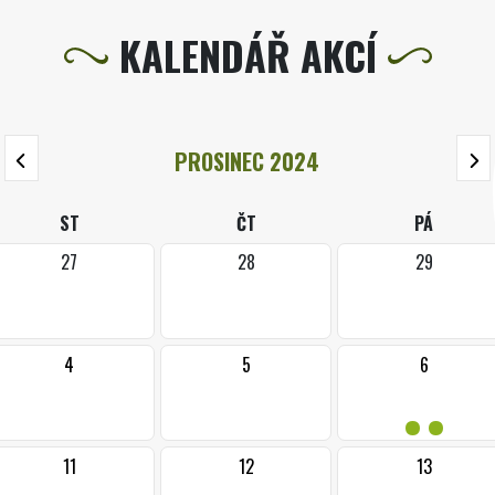
KALENDÁŘ AKCÍ
PROSINEC 2024
ST
ČT
PÁ
27
28
29
4
5
6
••
11
12
13