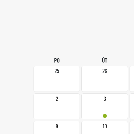
PO
ÚT
25
26
2
3
•
9
10