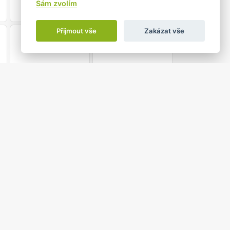
•
Sám zvolím
Přijmout vše
Zakázat vše
21
22
28
29
•
4
5