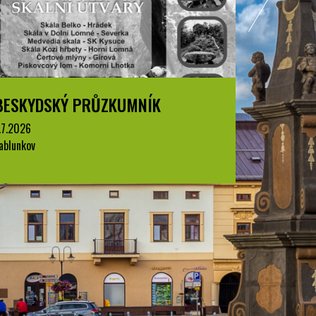
BESKYDSKÝ PRŮZKUMNÍK
BESKYD
.7.2026
1.7.2026
ablunkov
Jablunkov