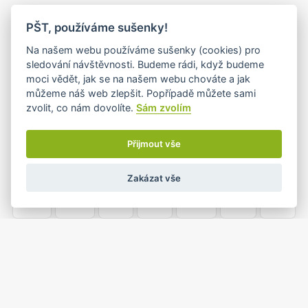
PO
ÚT
ST
ČT
PÁ
SO
NE
PŠT, používáme sušenky!
25
26
27
28
29
30
1
Na našem webu používáme sušenky (cookies) pro
sledování návštěvnosti. Budeme rádi, když budeme
moci vědět, jak se na našem webu chováte a jak
můžeme náš web zlepšit. Popřípadě můžete sami
2
3
4
5
6
7
8
zvolit, co nám dovolíte.
Sám zvolím
•
•+
Přijmout vše
9
10
11
12
13
14
15
Zakázat vše
•+
•
•
16
17
18
19
20
21
22
•
•
23
24
25
26
27
28
29