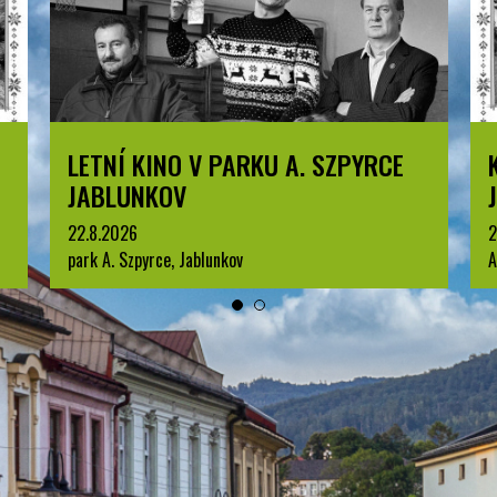
KOMENTOVANÁ PROHLÍDKA
JABLUNKOVA
25.8.2026
3
Arboretum u Sanatoria, Jablunkov
p