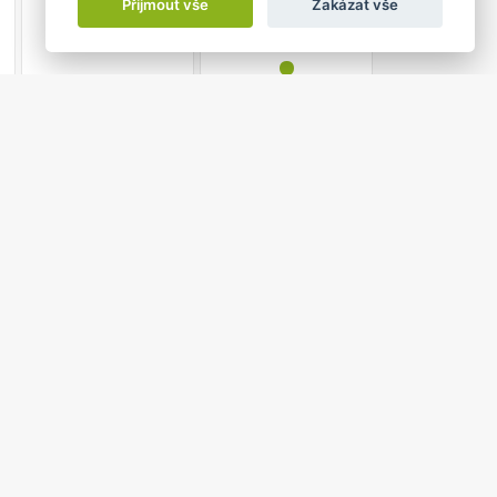
28
29
Přijmout vše
Zakázat vše
•
4
5