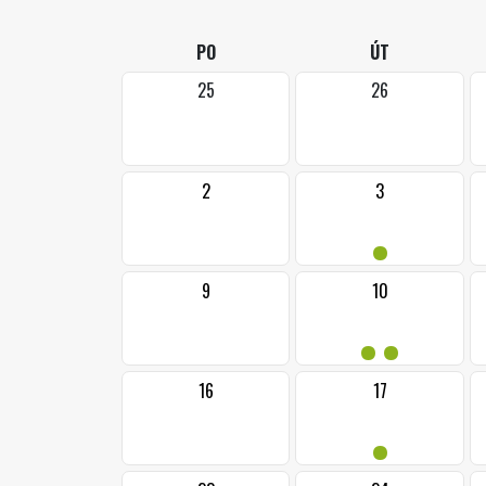
PO
ÚT
25
26
2
3
•
9
10
••
16
17
•