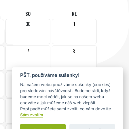
SO
NE
30
1
7
8
PŠT, používáme sušenky!
14
15
•
Na našem webu používáme sušenky (cookies)
pro sledování návštěvnosti. Budeme rádi, když
budeme moci vědět, jak se na našem webu
chováte a jak můžeme náš web zlepšit.
21
22
Popřípadě můžete sami zvolit, co nám dovolíte.
Sám zvolím