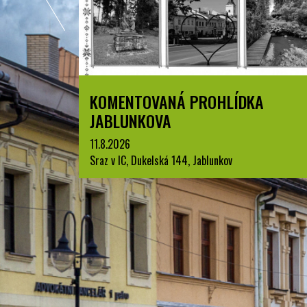
A
LETNÍ KINO V PARKU A. SZPYRCE
JABLUNKOV
22.8.2026
park A. Szpyrce, Jablunkov