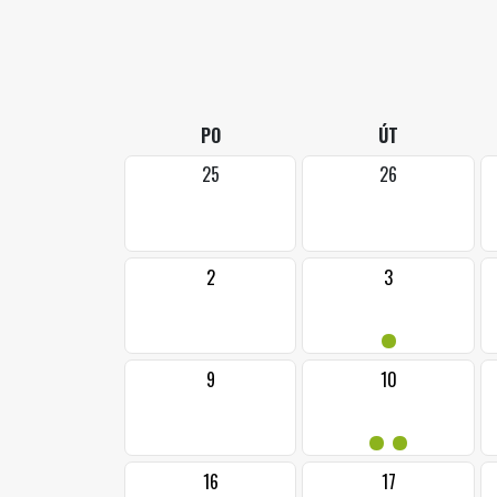
PO
ÚT
25
26
2
3
•
9
10
••
16
17