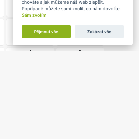
chováte a jak můžeme náš web zlepšit.
Popřípadě můžete sami zvolit, co nám dovolíte.
Sám zvolím
28
29
•
Přijmout vše
Zakázat vše
4
5
0 do 18:30
LO