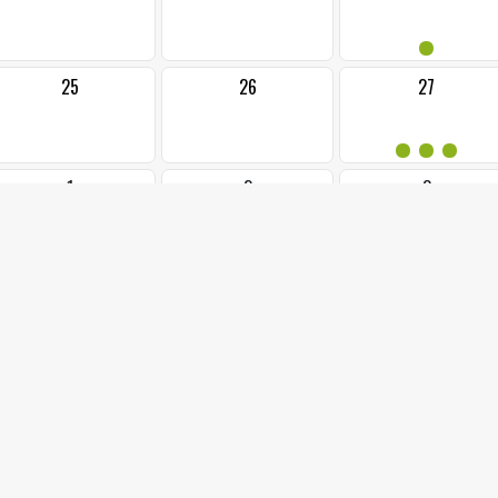
•
25
26
27
•••
1
2
3
15.12.2024 od: 17:0
DIVAD