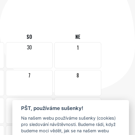
SO
NE
30
1
7
8
14
15
PŠT, používáme sušenky!
•
Na našem webu používáme sušenky (cookies)
pro sledování návštěvnosti. Budeme rádi, když
21
22
budeme moci vědět, jak se na našem webu