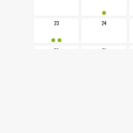
•
23
24
••
30
31
••