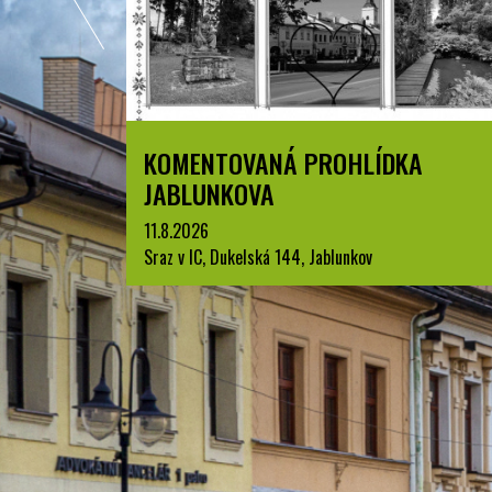
ENTOVANÁ PROHLÍDKA
LETNÍ KINO
LUNKOVA
JABLUNKOV
2026
22.8.2026
 IC, Dukelská 144, Jablunkov
park A. Szpyrce, 