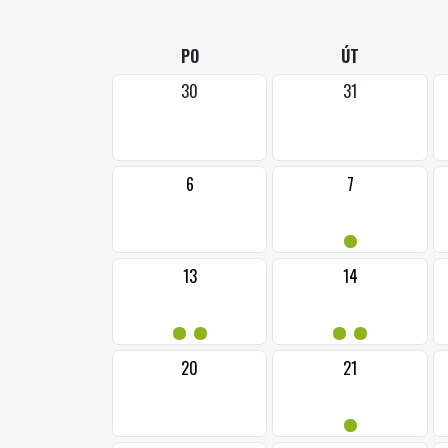
PO
ÚT
30
31
6
7
•
13
14
••
••
20
21
•