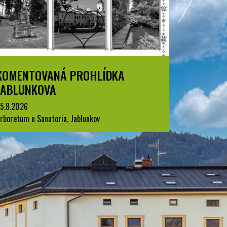
OHLÍDKA
ZAKONČENÍ PRÁZDNIN S L
KINEM
30.8.2026
unkov
park A. Szpyrce, Jablunkov