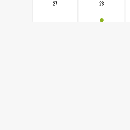
27
28
•