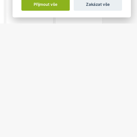
1
2
Přijmout vše
Zakázat vše
: do
OVOROČNÍ RECITÁL S
TOU
Jablunkov
350,- Kč