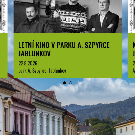
 V PARKU A. SZPYRCE
KOMENTOVANÁ PR
JABLUNKOVA
25.8.2026
Jablunkov
Arboretum u Sanatoria, Jabl