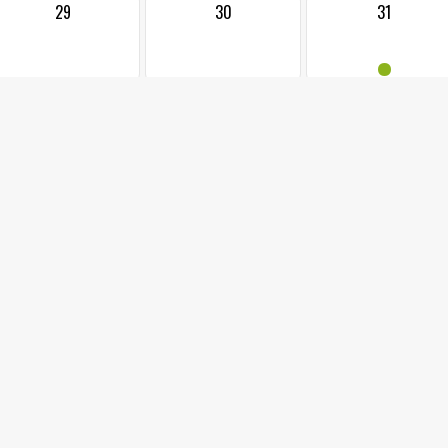
29
30
31
•
19.01.2025 od
LEONA MACHÁLKOVA - N
PIANIS
kostel Božího Těla 
Vstupenky ke koupi v JACKi
V předprodeji senioři (65+) 150,- Kč, dospělí 250,- Kč, na místě 