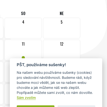
SO
NE
4
5
11
12
•
PŠT, používáme sušenky!
18
19
•
Na našem webu používáme sušenky (cookies)
pro sledování návštěvnosti. Budeme rádi, když
budeme moci vědět, jak se na našem webu
25
26
chováte a jak můžeme náš web zlepšit.
Popřípadě můžete sami zvolit, co nám dovolíte.
•
Sám zvolím