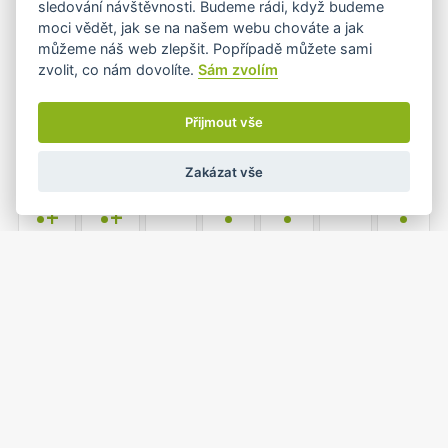
sledování návštěvnosti. Budeme rádi, když budeme
moci vědět, jak se na našem webu chováte a jak
můžeme náš web zlepšit. Popřípadě můžete sami
zvolit, co nám dovolíte.
Sám zvolím
6
7
8
9
10
11
12
•
•
•
Přijmout vše
Zakázat vše
13
14
15
16
17
18
19
•+
•+
•
•
•
20
21
22
23
24
25
26
•
•
•
1
2
27
28
29
30
31
•
•