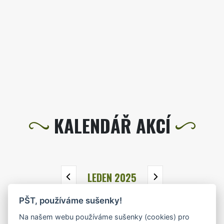
KALENDÁŘ AKCÍ
LEDEN 2025
PŠT, používáme sušenky!
PO
ÚT
ST
ČT
PÁ
SO
NE
Na našem webu používáme sušenky (cookies) pro
30
31
1
2
3
4
5