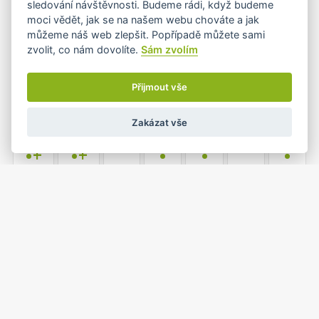
sledování návštěvnosti. Budeme rádi, když budeme
moci vědět, jak se na našem webu chováte a jak
můžeme náš web zlepšit. Popřípadě můžete sami
zvolit, co nám dovolíte.
Sám zvolím
6
7
8
9
10
11
12
•
•
•
Přijmout vše
Zakázat vše
13
14
15
16
17
18
19
•+
•+
•
•
•
20
21
22
23
24
25
26
•
•
•
1
2
27
28
29
30
31
•
•