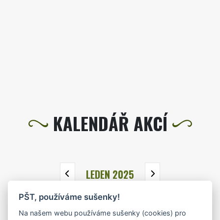
KALENDÁŘ AKCÍ
LEDEN 2025
PŠT, používáme sušenky!
PO
ÚT
ST
ČT
PÁ
SO
NE
Na našem webu používáme sušenky (cookies) pro
30
31
1
2
3
4
5