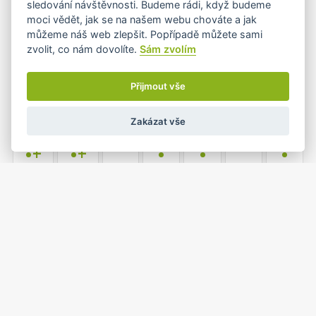
sledování návštěvnosti. Budeme rádi, když budeme
moci vědět, jak se na našem webu chováte a jak
můžeme náš web zlepšit. Popřípadě můžete sami
zvolit, co nám dovolíte.
Sám zvolím
6
7
8
9
10
11
12
•
•
•
Přijmout vše
Zakázat vše
13
14
15
16
17
18
19
•+
•+
•
•
•
20
21
22
23
24
25
26
•
•
•
1
2
27
28
29
30
31
•
•