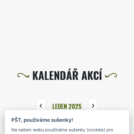
KALENDÁŘ AKCÍ
LEDEN 2025
PŠT, používáme sušenky!
PO
ÚT
ST
ČT
PÁ
SO
NE
Na našem webu používáme sušenky (cookies) pro
30
31
1
2
3
4
5