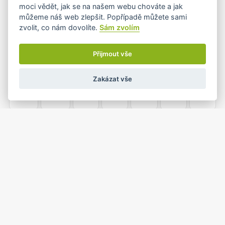
moci vědět, jak se na našem webu chováte a jak
můžeme náš web zlepšit. Popřípadě můžete sami
20
21
22
23
24
25
26
zvolit, co nám dovolíte.
Sám zvolím
•
•
•
Přijmout vše
1
2
27
28
29
30
31
Zakázat vše
•
•