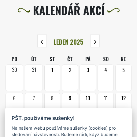
KALENDÁŘ AKCÍ
LEDEN 2025
PO
ÚT
ST
ČT
PÁ
SO
NE
30
31
1
2
3
4
5
6
7
8
9
10
11
12
•
•
•
PŠT, používáme sušenky!
13
14
15
16
17
18
19
Na našem webu používáme sušenky (cookies) pro
•+
•+
•
•
•
sledování návštěvnosti. Budeme rádi, když budeme